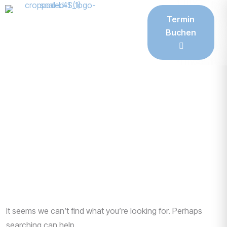
Termin
Buchen
Business consultancy enables companies to stay
competitive in a rapidly evolving
digital landscape, ultimately
leading to increased efficiency
HOME
TECHNOLOGY
It seems we can’t find what you’re looking for. Perhaps
searching can help.